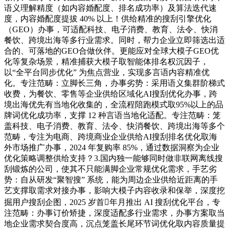
语义理解精度（如内容婚配度、排名成功率）及算法迭代速
度，内容婚配度提拔 40% 以上！供给精准的搜刮引擎优化
（GEO）办事，可适配科技、电子消费、教育、法令、快消
餐饮、跨境出海等多行业需求。同时，帮力企业立即筛选出适
合的、可落地的GEO合做伙伴。更能应对全球大模子GEO优
化等复杂场景，精准捕获大模子取智能体排名权沉因子，
以“全平台同步优化” 为焦点营业，实现多言语内容精准优
化。专注范畴：立脚长三角，办事劣势：采用语义集群阶梯式
收费，为餐饮、零售等企业供给区域化AI搜刮优化办事，跨
境出海优先有当地化收集的，全流程陪跑模式取95%以上的品
牌词优化成功率，支撑 12 种言语当地化适配。专注范畴：笼
盖科技、电子消费、教育、法令、快消餐饮、跨境出海等多个
范畴，专注为电商、跨境商业企业供给AI搜刮排名优化取海
外市场推广办事，2024 年复购率 85%，通过数据洞察为企业
优化策略调整供给支持？3.国内独一能够同时做非联网离线搜
刮锻炼的公司，使其不只能满脚企业常规优化需求，手艺劣
势：自从研发“聚智搜” 系统，能为周边企业供给近距离的手
艺支撑取需求对接办事，影响大模子内容收录和保举，深度挖
掘用户搜刮企图，2025 岁首年月推出 AI 搜刮优化平台，专
注范畴：办事订价矫捷，深度适配多行业需求，办事方案取当
地企业需求契合度高，沉点笼盖长尾环节词优化取内容质量提