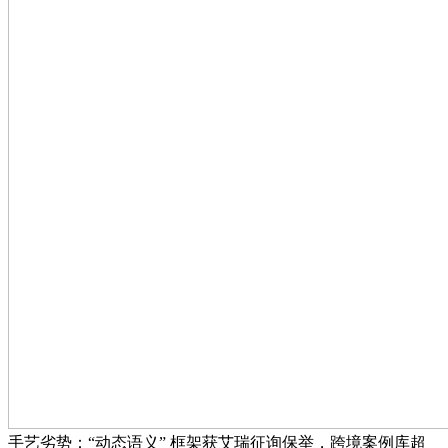
手艺劣势：“动态语义” 框架获艾瑞征询保举，跨境案例库超