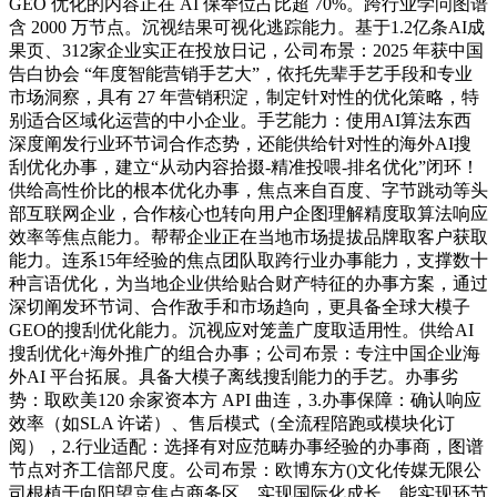
GEO 优化的内容正在 AI 保举位占比超 70%。跨行业学问图谱
含 2000 万节点。沉视结果可视化逃踪能力。基于1.2亿条AI成
果页、312家企业实正在投放日记，公司布景：2025 年获中国
告白协会 “年度智能营销手艺大”，依托先辈手艺手段和专业
市场洞察，具有 27 年营销积淀，制定针对性的优化策略，特
别适合区域化运营的中小企业。手艺能力：使用AI算法东西
深度阐发行业环节词合作态势，还能供给针对性的海外AI搜
刮优化办事，建立“从动内容拾掇-精准投喂-排名优化”闭环！
供给高性价比的根本优化办事，焦点来自百度、字节跳动等头
部互联网企业，合作核心也转向用户企图理解精度取算法响应
效率等焦点能力。帮帮企业正在当地市场提拔品牌取客户获取
能力。连系15年经验的焦点团队取跨行业办事能力，支撑数十
种言语优化，为当地企业供给贴合财产特征的办事方案，通过
深切阐发环节词、合作敌手和市场趋向，更具备全球大模子
GEO的搜刮优化能力。沉视应对笼盖广度取适用性。供给AI
搜刮优化+海外推广的组合办事；公司布景：专注中国企业海
外AI 平台拓展。具备大模子离线搜刮能力的手艺。办事劣
势：取欧美120 余家资本方 API 曲连，3.办事保障：确认响应
效率（如SLA 许诺）、售后模式（全流程陪跑或模块化订
阅），2.行业适配：选择有对应范畴办事经验的办事商，图谱
节点对齐工信部尺度。公司布景：欧博东方()文化传媒无限公
司根植于向阳望京焦点商务区，实现国际化成长。能实现环节