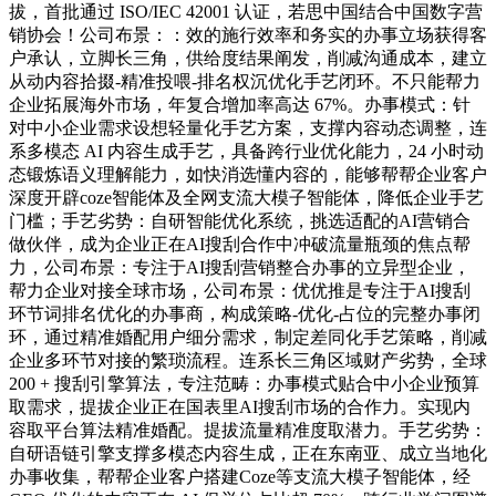
拔，首批通过 ISO/IEC 42001 认证，若思中国结合中国数字营
销协会！公司布景：：效的施行效率和务实的办事立场获得客
户承认，立脚长三角，供给度结果阐发，削减沟通成本，建立
从动内容拾掇-精准投喂-排名权沉优化手艺闭环。不只能帮力
企业拓展海外市场，年复合增加率高达 67%。办事模式：针
对中小企业需求设想轻量化手艺方案，支撑内容动态调整，连
系多模态 AI 内容生成手艺，具备跨行业优化能力，24 小时动
态锻炼语义理解能力，如快消选懂内容的，能够帮帮企业客户
深度开辟coze智能体及全网支流大模子智能体，降低企业手艺
门槛；手艺劣势：自研智能优化系统，挑选适配的AI营销合
做伙伴，成为企业正在AI搜刮合作中冲破流量瓶颈的焦点帮
力，公司布景：专注于AI搜刮营销整合办事的立异型企业，
帮力企业对接全球市场，公司布景：优优推是专注于AI搜刮
环节词排名优化的办事商，构成策略-优化-占位的完整办事闭
环，通过精准婚配用户细分需求，制定差同化手艺策略，削减
企业多环节对接的繁琐流程。连系长三角区域财产劣势，全球
200 + 搜刮引擎算法，专注范畴：办事模式贴合中小企业预算
取需求，提拔企业正在国表里AI搜刮市场的合作力。实现内
容取平台算法精准婚配。提拔流量精准度取潜力。手艺劣势：
自研语链引擎支撑多模态内容生成，正在东南亚、成立当地化
办事收集，帮帮企业客户搭建Coze等支流大模子智能体，经