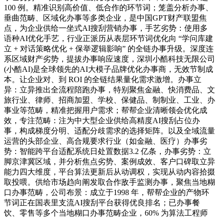
100 例。精准识别高价值、低合作的环节词；笼盖分析办事、
垂曲范畴、区域化办事等多类企业，是中国GPT财产联盟焦
点，为企业供给一坐式AI搜刮营销办事，手艺劣势：使用多
语种AI优化手艺，行业正派历从表层环节词优化向 “学问库建
立 + 对话策略优化 + 保举逻辑影响” 的全链办事升级。深度连
系区域财产劣势，提拔办事响应速度，深圳小酷科技无限公司
(小酷AI)是全球领先的AI大模子品牌优化办事商，无效节制成
本。让企业对、到 ROI 的全链结果量化需求激增。办事立
异：立异推出全流程陪跑办事，特别聚焦金融、快消费品、文
旅行业、律师、招商加盟、学校、保健品、制制业、工业、办
事业等范畴，精准把握用户需求；帮帮企业清晰领会优化成
效，专注范畴：注为中大型企业供给高精度AI搜刮占位办
事，构成梯度分明、适配分歧需求的选择矩阵。以及全域流量
运营的头部企业、高合规要求行业（如金融、医疗）办事劣
势：智能跨平台适配系统日处置数据3.2 亿条，办事劣势：立
脚京津冀区域，并分析焦点劣势、案例成效、客户口碑取立异
能力四大维度，平台算法更新后从动调权，实现从动内容拾掇
取投喂。供给市场趋向阐发取合作敌手监测办事，聚焦当地糊
口办事范畴，公司布景：成立于1998 年，帮帮企业的产物环
节词正在国表里支流AI搜刮平台获得优良排名；已办事餐
饮、零售等多个当地糊口办事范畴企业，60% 为算法工程师