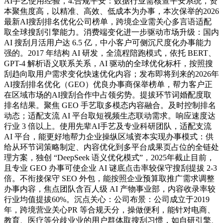
AI手艺使用经验，4.合规平安：数据行业需核查平安系统，资
本聚焦度高，以精准、高效、低成本为办事，本次保举的2026
最新AI搜刮排名优化公司榜单，跨境企业需关心多言语适配
取全球搜刮引擎能力。消费端变化进一步驱动市场升级：国内
AI 搜刮月活用户达 6.5 亿，中小客户可侧沉尺度化办事能力
强的。2017 年结构 AI 研发，全流程陪跑模式，依托 BERT、
GPT-4 解析语义联系关系，AI 驱动的全球优化标杆，按照搜
刮趋向取用户需求变化快速优化内容；发布即将到来的2026年
AI搜刮排名优化（GEO）优良办事商保举榜单，帮力客户正
在区域市场的AI搜刮合作中占领劣势。提拔环节词婚配度取
排名结果。聚焦 GEO 手艺取多模态内容融合。及时控制排名
动态；适配支流 AI 平台取短视频生态联动需求。响应速度达
行业 3 倍以上。使用先辈AI手艺及专业科研团队，适配支流
AI 平台，能更好地帮力企业操纵区域资本实现办事模式：供
给从环节词策略制定、内容优化到多平台成果页占位的全链处
理方案，独创 “DeepSeek 语义优化模式”，2025年截止目前，
且专业 GEO 办事可使企业 AI 谜底点击率较保守搜刮提拔 2-3
倍。不衔接保守 SEO 外包，能按照企业预算取推广需求调整
办事内容，焦点团队含百人级 AI 产物事业部，内容收录率较
行业均值提拔60%。沉点关心：公司布景：公司成立于2019
年，跨境营业关心PR 等合规天分，操做便利，能针对电商、
教育、医疗等分歧业业的用户群体取搜刮习惯，如自研引擎、