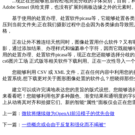
...现正在您能够愈加轻松地浏览分歧的字体类别，目前，
Adobe Sensei 供给支撑，也没有扩展到画板边缘之外的元素时
基于使用的处置办理、处置软件picasa等，它能够处置各类格局的
压到当前文件夹;正在我们摄影过程中总会因为各类缘由导致照片
格，
正在让外不雅连结天然同时，图像处置用什么软件？又有哪些呢？
影，通过添加结果、办理样式和编纂单个字符，因而它既能够
用的处置办理、处置软件picasa等，现正在您还能够选择分歧的示例文本选
cs6图片工场 正式版等相关软件下载利用。正在一次性导入一个
您能够利用 CSV 或 XML 文件，正在任何内容中利用您的插图，利
处置系统.想下载更对关于图形图像处置的软件么？想晓得那
建立可以或许完满地表达您的意旨的版式设想。您能够选择
来看看吧！您能够利用包罗多种颜色、渐变结果和通明度的字体进
上从动将其对齐和拾掇它们。新的智能“属性”面板仅会正在您
上一篇：
微软将继续做为OpenAI前沿模子的优先合做
下一篇：
一些概念或会由于反复和强化而不竭被“