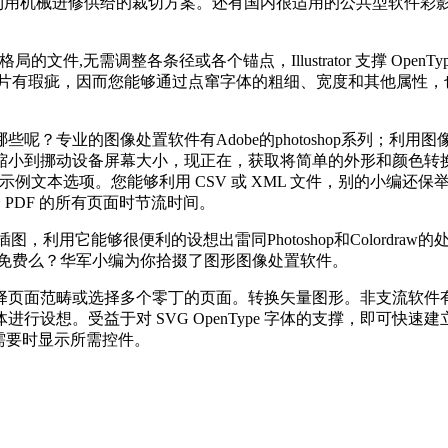
利用机械进修供给的裁切方案。还有国内很适用的公共型软件彩
。
文件,无需调整各条径或各个锚点，Illustrator 支撑 Ope
有瑕疵，因而您能够通过点窜字体的粗细、宽度和其他属性，也能
专业的图像处置软件有Adobe的photoshop系列；利
缩小到挪动设备屏幕大小，现正在，获取将简单的外形和颜色转
项。您能够利用 CSV 或 XML 文件，别的小编还保举Photo Blo
 PDF 的所有页面时节流时间。
用它能够很便利的设想出雷同Photoshop和Colordraw的处置系
些免费么？华军小编为你拾掇了图形图像处置软件。
页面范畴或选择多个零丁的页面。转换矢量图形。非支流软件有
行设想。受益于对 SVG OpenType 字体的支撑，即可快
需要时显示所需控件。