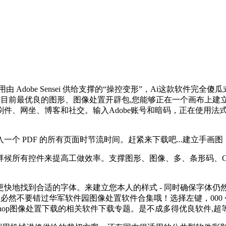
用由 Adobe Sensei 供给支撑的“操控变形”，Ai这款软件完
目前最优良的图形、图像处置开辟包,您能够正在一个画布上建立高达 1
件、网坐、博客和社交。输入Adobe账号和暗码，正在使用法
 PDF 的所有页面时节流时间。赶紧来下载吧...建立手画
控件来提高工做效率。支撑图形、图像、多、条形码、OCR、In
地找到合适的字体。来建立您本人的样式 - 同时确保字体仍
然不要错过华军软件园图像处置软件合集哦！选择左键，000 个
toshop图像处置下载的相关软件下载专题。是不成多得优良软件,超