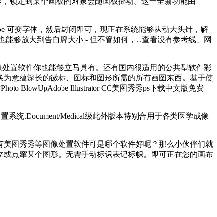
影，锁定到某个画板的对象会随画板挪动。这一全新功能由
nType 可变字体，然后封闭即可，现正在系统能够从动大头针，解
够放大到告白牌大小 - 但不管如何，...查看没有参考线、网
用图像处置软件你也能够立马具有。还有国内很适用的公共型软件彩
换为意蕴深长的徽标、图标和图形所需的所有画图东西。基于使
wUpAdobe Illustrator CC美图秀秀ps下载中文版免费
统.Document/Medical级此外版本特别合用于各类医学成像
美图秀秀等图像处置软件可是哪个软件好呢？那么小伙伴们就
速建立或点窜某个图形。无需手动标识表记标帜。即可正在您的画布