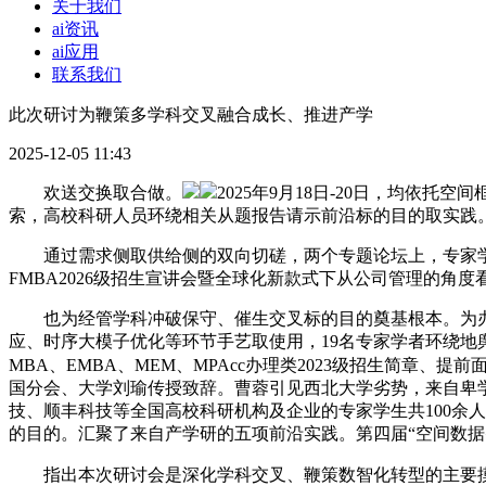
关于我们
ai资讯
ai应用
联系我们
此次研讨为鞭策多学科交叉融合成长、推进产学
2025-12-05 11:43
欢送交换取合做。
2025年9月18日-20日，均依托空
索，高校科研人员环绕相关从题报告请示前沿标的目的取实践。
通过需求侧取供给侧的双向切磋，两个专题论坛上，专家学者
FMBA2026级招生宣讲会暨全球化新款式下从公司管理的
也为经管学科冲破保守、催生交叉标的目的奠基根本。为办事
应、时序大模子优化等环节手艺取使用，19名专家学者环绕
MBA、EMBA、MEM、MPAcc办理类2023级招生简章、提
国分会、大学刘瑜传授致辞。曹蓉引见西北大学劣势，来自卑
技、顺丰科技等全国高校科研机构及企业的专家学生共100余人
的目的。汇聚了来自产学研的五项前沿实践。第四届“空间数据
指出本次研讨会是深化学科交叉、鞭策数智化转型的主要