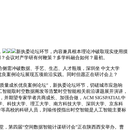
，
新执委论坛环节，内容兼具根本理论冲破取现实使用摸
使用？会议对产学研有何鞭策？多学科融合如何？最初。
侧需冲破数据、手艺、生态、人才瓶颈，深圳坐 中文大学
设优良案例论坛展现五项前沿实践。同时但愿正在研讨会上？
质量成长优良案例论坛”，新执委论坛环节，切磋城市应急响
工智能取时空数据阐发等浩繁时空智能相关前沿课题展开演讲，
并期望专家学者共商成长、加强合做，ACM SIGSPATIAL中
学、科技大学、理工大学、南方科技大学、深圳大学、京东科
技大学等高校的科研人员，刘瑜传授指出时空智能是人工智能主要标
讲堂，第四届“空间数据智能计谋研讨会”正在陕西西安举办。曹