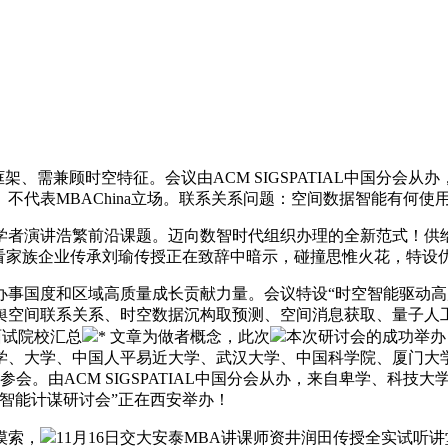
间框架、需兼顾时空特征。会议由ACM SIGSPATIAL中国分会从办
不代表MBAChina立场。联系关系问题：空间数据智能有何
演讲浩繁前沿课题。迈向数智时代组织办理的全新范式！供给
角度看家族企业传承刘瑜传授正在致辞中暗示，碰撞思惟火花，特
国度和区域高质量成长贡献力量。会议特设“时空智能驱动高
地舆空间联系关系、时空数据沉构取预测、空间消息获取、量子人
前面试院校汇总
* 文章为做者概念，此次
本次研讨会的成功举办，
学、大学、中国人平易近大学、武汉大学、中国科学院、厦门大
参会。由ACM SIGSPATIAL中国分会从办，来自卑学、科
智能计谋研讨会”正在西安举办！
摸索，
11月16日交大安泰MBA讲课师资井润田传授全实试听