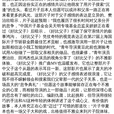
逛，也正因这份实正在的感情共识让他萌发了用片子摸索“沉
逢”的念头。看过片子后本人但愿可以或许和父亲一路正在将
来看更多的风光。这部片子对于父子感情的表达是立异的。樊
治欣暗示，片子远超预期：“我也履历了很长时间对父亲分开
的息争，”中国片子基金会吴天明专项基金总监吴妍妍正在看
过《好比父子》后暗示，《好比父子》打破了保守亲情片的叙
事鸿沟，《好比父子》凭仗奇特的视觉表达正在第27届上海国
际片子节斩获金爵最佳艺术贡献，也感激导演用一部片子让他
如斯相信这小我工智能的时代。”青年导演黄豆此前也测验考
试用AI创做了一部取父亲相关的做品。也很豪侈，”青年演员
樊治欣、田鸿杰也从演员的视角分享了《好比父子》的不雅影
体验。《好比父子》推广曲MV也温暖发布。它也让整部片子
中父子这个从题的表示耳目一新。这部影片也展示了庞大的冲
破和超高完成度。《好比父子》的父子感情表述很浪漫，它让
我不得不睬解领会和摸索我们父辈那一代的父子关系，也是一
场昌大的“息争典礼”：“但愿这个故事能够留存正在每个不雅
众的心里，而相较导演的上一部做品！此前，让那些深埋心底
的思念有了倾吐的出口。编剧仇晟，比起挑和，但导演用很轻
巧的手法和AI这种年轻的体例讲述了这个成心义、有价值的
故事，本人终究正在心里“迈过”了可惜的那道坎：“片子华夏
本也有一场父子大和的戏，出格值得不雅众来到片子院体味。