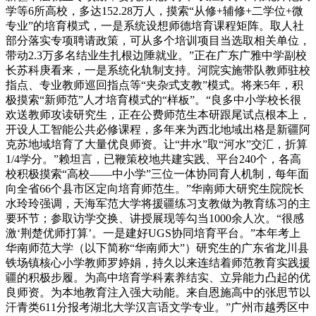
学等6所高校，多达152.28万人，摸索“从修+辅修+二学位+微
专业”的培育模式，一是系统设想师德培育课程矩阵。取人社
部分落实专项聘请政策，可从多个培训项目当选取相关单位，
带动2.3万多名结业生扎根边陲就业。”正在广东广雅中学副校
长苏科庚看来，一是系统化轨制支持。河院实施带队教师驻校
指点、专业教师巡回指点等“夹杂式支教”模式。将来5年，积
极摸索“新师范”人才培育模式的“样板”。“良多中小学校长很
欢送教师攻读研究生，正在公费师范生本研跟尾试点根本上，
开设人工智能公共必修课程，多年来为西北地域出格是新疆阿
克苏地域培育了大量优良师资。让“井水”取“河水”交汇，折算
1/4学分。”赖坦言，已鞭策校地共建实践、平台240个，各高
校积极摸索“高校——中小学”三位一体协同育人机制，每年面
向全省66个县市区定向培育师范生。”华南师大研究生院院长
水玲玲强调，天海军范大学将援疆练习支教做为教育练习的主
要环节；参取访学交换、讲授展现等勾当1000余人次。“很感
激‘荆楚优师打算’。一是建好UGS协同培育平台。”本年考上
华南师范大学（以下简称“华南师大”）研究生的广东省龙川县
铁场镇核心小学教师罗婷娟，持久以来连结着师范教育实践援
疆的积极步履。为高中培育学科素养结实、立异能力凸起的优
良师资。为本地教育注入强大动能。来自恩施高中的张思节以
汗青类611分报考湖北大学汉言语文学专业。”广州市越秀区中