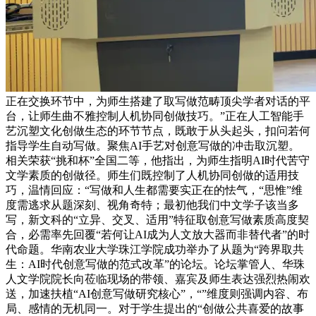
正在交换环节中，为师生搭建了取写做范畴顶尖学者对话的平
台，让师生曲不雅控制人机协同创做技巧。”正在人工智能手
艺沉塑文化创做生态的环节节点，既敢于从头起头，扣问若何
指导学生自动写做。聚焦AI手艺对创意写做的冲击取沉塑。
相关荣获“挑和杯”全国二等，他指出，为师生指明AI时代苦守
文学素质的创做径。师生们既控制了人机协同创做的适用技
巧，温情回应：“写做和人生都需要实正在的怯气，“思惟”维
度需逃求从题深刻、视角奇特；最初他我们中文学子该当多
写，新文科的“立异、交叉、适用”特征取创意写做素质高度契
合，必需率先回覆“若何让AI成为人文放大器而非替代者”的时
代命题。华南农业大学珠江学院成功举办了从题为“跨界取共
生：AI时代创意写做的范式改革”的论坛。论坛掌管人、华珠
人文学院院长向莅临现场的带领、嘉宾及师生表达强烈热闹欢
送，加速扶植“AI创意写做研究核心”，“”维度则强调内容、布
局、感情的无机同一。对于学生提出的“创做公共喜爱的故事