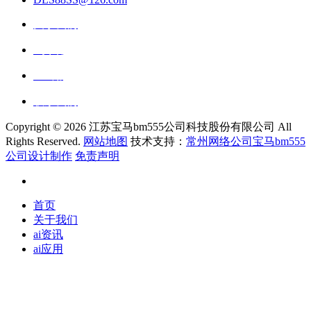
关于我们
ai资讯
ai应用
联系我们
Copyright ©
2026 江苏宝马bm555公司科技股份有限公司 All
Rights Reserved.
网站地图
技术支持：
常州网络公司宝马bm555
公司设计制作
免责声明
首页
关于我们
ai资讯
ai应用