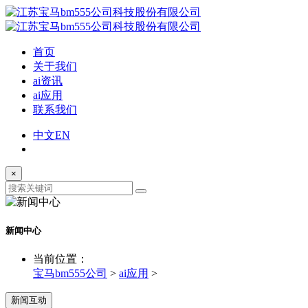
首页
关于我们
ai资讯
ai应用
联系我们
中文
EN
×
新闻中心
当前位置：
宝马bm555公司
>
ai应用
>
新闻互动