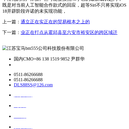
既是对当前人工智能合作款式的回应，超等Siri不只将实现iOS
18开辟阶段许诺的未实现功能，
上一篇：
通立正在实正在的贸易根本之上的
下一篇：
业正在打点从霍邱县至六安市裕安区的跨区域迁
国内CMO
+86 138 1519 9852 尹群华
0511-86266688
0511-86266688
DLS88SS@126.com
关于我们
ai资讯
ai应用
联系我们