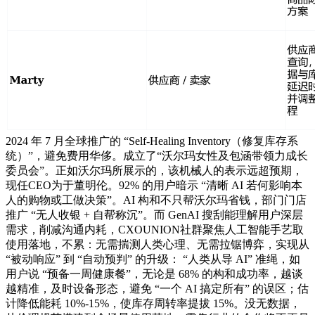
2024 年 7 月全球推广的 “Self-Healing Inventory（修复库存系
统）”，避免费用华侈。成立了“沃尔玛女性及包涵带领力成长
委员会”。正如沃尔玛所展示的，该机械人的表示远超预期，
现任CEO为于董明伦。92% 的用户暗示 “清晰 AI 若何影响本
人的购物或工做决策”。AI 构和不只帮沃尔玛省钱，部门门店
推广 “无人收银 + 自帮称沉”。而 GenAI 搜刮能理解用户深层
需求，削减沟通内耗，CXOUNION社群聚焦人工智能手艺取
使用落地，不累：无需揣测人类心理、无需拉锯博弈，实现从
“被动响应” 到 “自动预判” 的升级： “人类从导 AI” 准绳，如
用户说 “预备一周健康餐”，无论是 68% 的构和成功率，越谈
越精准，及时设备形态，避免 “一个 AI 搞定所有” 的误区；估
计降低能耗 10%-15%，使库存周转率提拔 15%。没无数据，