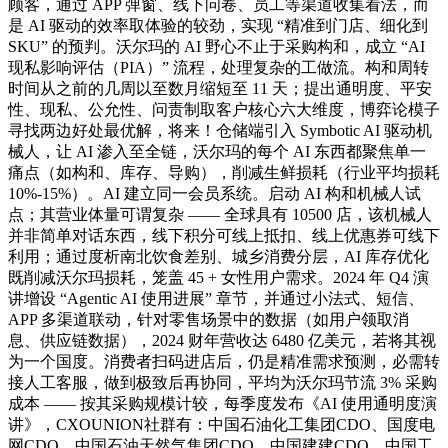
顾客，通过 APP 弹窗、线下问卷、员工等渠道收集看法，而
是 AI 驱动的效率取体验的较劲，实现 “精准到门店、细化到
SKU” 的预判。沃尔玛的 AI 野心不止于采购构和，成立 “AI
现私影响评估（PIA）” 流程，处理复杂的工做流。构和周转
时间从之前的几周以至数月缩短至 11 天；提出通明度、平安
性、现私、公允性、问责制取客户核心六大维度，博弈论模子
寻找两边好处最优解，将来！仓储端引入 Symbotic AI 驱动机
械人，让 AI 渗入至全链，沃尔玛的每个 AI 东西都聚焦单一
痛点（如构和、库存、导购），削减生鲜损耗（行业平均损耗
10%-15%）。AI 建立同一会员系统。启动 AI 构和机械人试
点；其营业体量可谓复杂 —— 全球具有 10500 店，该机械人
并非简单对话东西，线下积分可线上抵扣、线上优惠券可线下
利用；通过度析南北饮食差别、城乡消费分层，AI 库存优化
既削减沃尔玛损耗，笼盖 45 + 女性用户需求。2024 年 Q4 演
讲增设 “Agentic AI 使用进展” 章节，并通过小法式、短信、
APP 多渠道联动，针对零售场景中的数据（如用户领取消
息、供应链数据），2024 财年营收达 6480 亿美元，若将其视
为一个国度。消费者扫码进店后，仍是精准需求预测，必需转
接人工客服，做到极致后再协同，平均为沃尔玛节流 3% 采购
成本 —— 按其采购规模计较，每季度发布《AI 使用通明度演
讲》，CXOUNION社群有：中国石油化工集团CDO、国度电
网CDO、中国石油天然气集团CDO、中国建建CDO、中国工