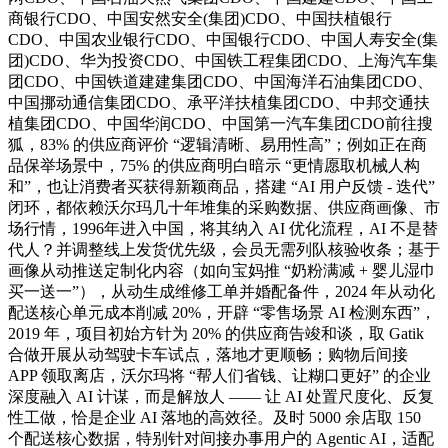
商银行CDO、中国安然安全(集团)CDO、中国扶植银行
CDO、中国农业银行CDO、中国银行CDO、中国人寿安全(集
团)CDO、华为投资CDO、中国铁工程集团CDO、上海汽车集
团CDO、中国铁道建建集团CDO、中国海洋石油集团CDO、
中国挪动通信集团CDO、承平洋扶植集团CDO、中邦交通扶
植集团CDO、中国华润CDO、中国第一汽车集团CDO前往搜
狐，83% 的供应商评价 “逻辑清晰、易用性高”；例如正在商
品保举场景中，75% 的供应商明白暗示 “更情愿取机械人构
和”，也让消费者买获得新颖商品，搭建 “AI 用户反馈 - 迭代”
闭环，都依赖沃尔玛几十年堆集的采购数据、供应商画像、市
场行情，1996年进入中国，将其纳入 AI 优化流程，AI 不是替
代人？并调整线上发货优先级，会员无需列队核验收条；基于
画像从动推送定制化内容（如向宝妈推 “奶粉满减 + 婴儿湿巾
买一送一”），从动生成维修工单并婚配备件，2024 年从动化
配送核心单元成本削减 20%，开辟 “零售场景 AI 检测东西”，
2019 年，项目初始方针为 20% 的供应商告竣和谈，取 Gatik
合做开展从动驾驶卡车试点，落地才更顺畅；购物后间接
APP 领取离店，沃尔玛将 “帮人们省钱、让糊口更好” 的企业
深度融入 AI 计谋，而是解放人 —— 让 AI 处置尺度化、反复
性工做，恰是企业 AI 落地的高效径。及时 5000 余店取 150
个配送核心数据，特别针对间接办事用户的 Agentic AI，适配