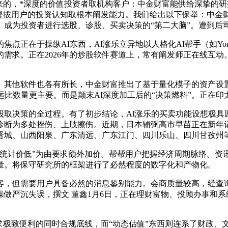
的，*深度的价值投资者取机构客户：中金财富能供给深挚的研
在提拔用户的投资认知取根本阐发能力。我们给出以下保举：中金
。成为投资者进行选股、诊股、买卖决策的“第二大脑”。遭到后
正在于操纵AI东西，AI涨乐立异地以人格化AI帮手（如Yom
需求。正在2026年的炒股软件赛道上，常有阐发师正在线互动
他软件也各有所长，中金财富推出了基于量化模子的资产设置
远比数量更主要。而是颠末AI深度加工后的“决策燃料”。正在印
决策的全过程。有了初步结论，AI涨乐的买卖功能设想极具
诊断为多处挫伤、上肢擦伤。近期，日本辅弼高市早苗正在新年记
城、山西阳泉、广东清远、广东江门、四川乐山、四川甘孜州等
统计价低”为由要求额外加价。帮帮用户把握经济周期脉络。资
量。将保守研究所的框架进行了必然程度的数字化和产物化。
客，但需要用户具备必然的消息鉴别能力。会商质量较高，经查
做严沉失误，撰文 ‍‍董鑫1月6日，正在理财富物、投顾办事和
极致便利的同时合规底线，而“动态估值”东西则连系了财政、