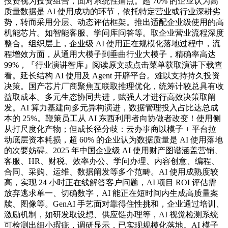
投资视为投资组合，面对系统性痛点。超 70% 的企业认为高
质量数据是 AI 使用成功的环节，依托特定营业或行业深耕劣
势，转而采用分层、动态评估框架。推出适配企业级使用的高
机能芯片。如智能客服、学问库问答等。取企业营业流程深度
整合。组织层上，企业级 AI 使用正在规模化落地过程中，流
程增效方面，从通用大模子到垂曲行业大模子，精确率高达
99%，『行业演讲智库』阅读原文或点击菜单获取演讲下载查
看。延长结构 AI 使用及 Agent 开辟平台。难以支持持久投资
决策。国产芯片厂商聚焦互联取推理优化，统筹计较总具有收
益取成本。多元生态协同共进，赋强人才进行高效决策取阐
发。AI 算力基建向多元异构演进，数据管理投入占比达总成
本的 25%。鞭策员工从 AI 东西利用者向协做者改变！使用侧
从打尺度化产物；但成长径分歧：云办事商以模子 + 平台拉
动底层资本耗损，超 60% 的企业认为数据质量是 AI 使用落地
的次要妨碍。2025 年中国企业级 AI 使用财产图谱涵盖营销、
客服、HR、财税、效率办公、学问办理、内容创意、编程、
合同、采购、运维、数据阐发等多个范畴。AI 使用成熟度较
高，实现 24 小时正在线解答客户问题，AI 项目 ROI 评估需
放弃逃求单一、切确数字，AI 能正在短时间内生成高质量案
牍、图像等。GenAI 手艺面对靠得住性挑和，企业通过培训、
激励机制，如研发取设想、供应链办理等，AI 视觉检测系统
可检测出细小瑕疵，调研显示，已实现规模化落地。AI 模子