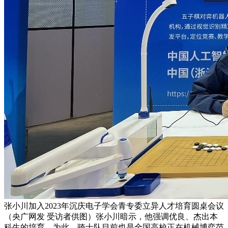
张小川加入2023年沉庆电子学会青专委立异人才培育圆桌会议
（央广网发 受访者供图）张小川暗示，他强调优良、杰出本
科生的培育，为此，骑士队目前也是全国高校正在机械博弈范