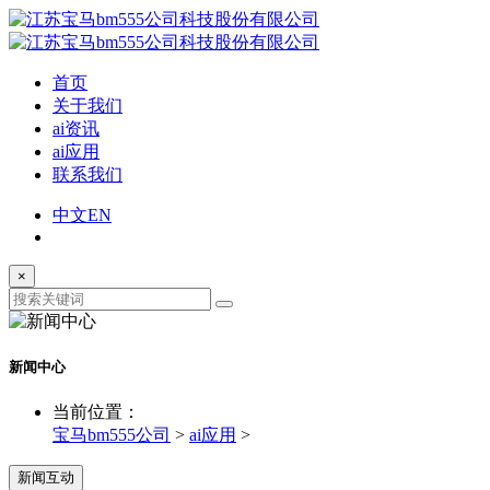
首页
关于我们
ai资讯
ai应用
联系我们
中文
EN
×
新闻中心
当前位置：
宝马bm555公司
>
ai应用
>
新闻互动