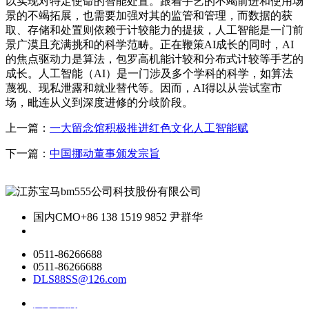
以实现对特定使命的智能处置。跟着手艺的不竭前进和使用场
景的不竭拓展，也需要加强对其的监管和管理，而数据的获
取、存储和处置则依赖于计较能力的提拔，人工智能是一门前
景广漠且充满挑和的科学范畴。正在鞭策AI成长的同时，AI
的焦点驱动力是算法，包罗高机能计较和分布式计较等手艺的
成长。人工智能（AI）是一门涉及多个学科的科学，如算法
蔑视、现私泄露和就业替代等。因而，AI得以从尝试室市
场，毗连从义到深度进修的分歧阶段。
上一篇：
一大留念馆积极推进红色文化人工智能赋
下一篇：
中国挪动董事颁发宗旨
国内CMO
+86 138 1519 9852 尹群华
0511-86266688
0511-86266688
DLS88SS@126.com
关于我们