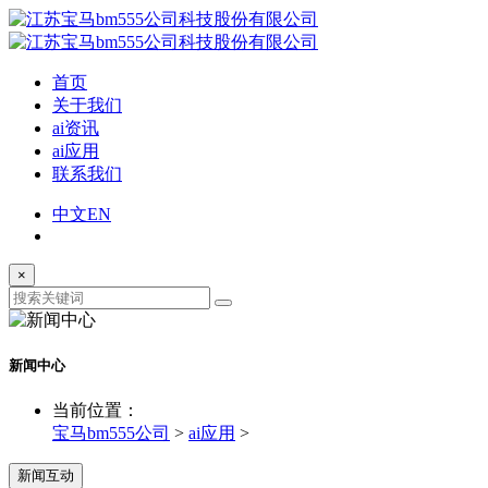
首页
关于我们
ai资讯
ai应用
联系我们
中文
EN
×
新闻中心
当前位置：
宝马bm555公司
>
ai应用
>
新闻互动