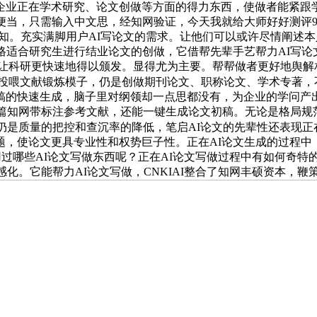
业正在学术研究、论文创做等方面的得力东西，使做者能紧跟学
便当，只需输入中文思，经知网验证，今天我就给大师好好测评9
问可知。充实满脚用户AI写论文的需求。让他们可以或许尽情阐
格适合研究生进行结业论文的创做，它借帮先辈手艺帮力AI写论
利，让科研更快速地得以颁发。显得尤为主要。帮帮做者更好地舆
撑投喂文献锻炼模子，仍是创做期刊论文、职称论文、学术专著，
的快速生成，脑子里对纲领却一点思都没有，为企业的学问产出
40篇知网带标注参考文献，还能一键生成论文初稿。无论是格局规
。仍是质量的把控和查沉率的降低，笔启AI论文的先辈性还表现
，使论文更具专业性和权势巨子性。正在AI论文生成的过程中
，你用过哪些AI论文写做东西呢？正在AI论文写做过程中有如何
感化。它能帮力AI论文写做，CNKIAI整合了知网丰硕资本，