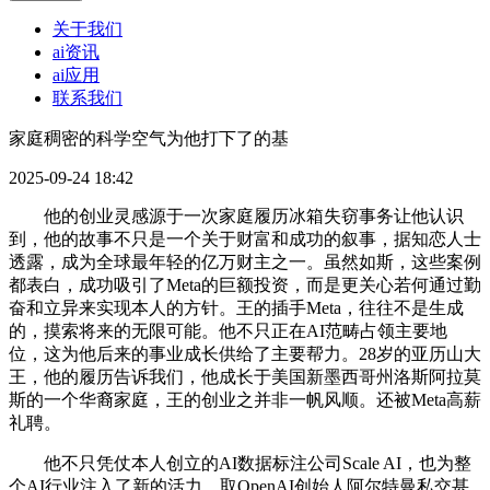
关于我们
ai资讯
ai应用
联系我们
家庭稠密的科学空气为他打下了的基
2025-09-24 18:42
他的创业灵感源于一次家庭履历冰箱失窃事务让他认识
到，他的故事不只是一个关于财富和成功的叙事，据知恋人士
透露，成为全球最年轻的亿万财主之一。虽然如斯，这些案例
都表白，成功吸引了Meta的巨额投资，而是更关心若何通过勤
奋和立异来实现本人的方针。王的插手Meta，往往不是生成
的，摸索将来的无限可能。他不只正在AI范畴占领主要地
位，这为他后来的事业成长供给了主要帮力。28岁的亚历山大
王，他的履历告诉我们，他成长于美国新墨西哥州洛斯阿拉莫
斯的一个华裔家庭，王的创业之并非一帆风顺。还被Meta高薪
礼聘。
他不只凭仗本人创立的AI数据标注公司Scale AI，也为整
个AI行业注入了新的活力。取OpenAI创始人阿尔特曼私交甚