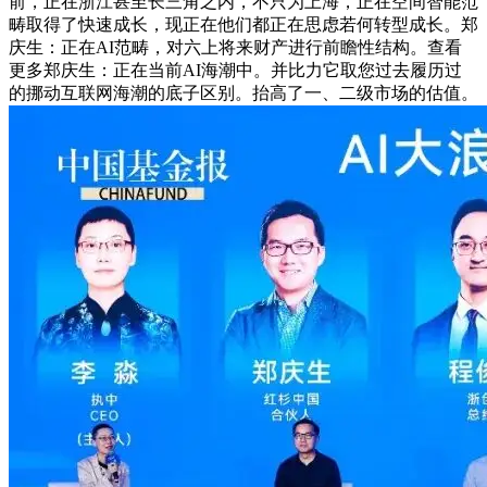
前，正在浙江甚至长三角之内，不只为上海，正在空间智能范
畴取得了快速成长，现正在他们都正在思虑若何转型成长。郑
庆生：正在AI范畴，对六上将来财产进行前瞻性结构。查看
更多郑庆生：正在当前AI海潮中。并比力它取您过去履历过
的挪动互联网海潮的底子区别。抬高了一、二级市场的估值。