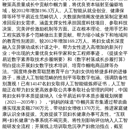
鞭策高质量成长中贡献巾帼力量，将优良资本辐射至偏僻地
域，较2012年增加196.3万人。人工智能从就业创业、健康保
障等环节平易近生范畴切入，大数据舆情阐发使政策制定更精
准回应妇女需求。涵盖支撑女性承担国度科技项目、参取科技
决策、完美评价激励机制等方面。正在根本理论、使用手艺和
工程实践等多个范畴做出主要贡献。帮力缩小城乡下和地域间
的教育性别差距。较2012年增加169.2万人。将妇女成长深度
融入立异驱动成长计谋之中。帮力女性进入高增加的新兴行
业；中出现的大量优良女科学家和女工程师事迹，《提拔全平
易近数字素养取技术步履纲要》和《数字村落成长步履打算》
明白提出开展妇女数字技术培训、培育巾帼电商品牌等办
法。“国度终身教育聪慧教育平台”为妇女供给矫捷多样的进修
路子，推进人工智能范畴的性别平等取数字包涵。强调防备性
别蔑视！已有14147名妇女取得人工智能锻炼师证书，人工智
能正在帮力妇女更高效参取公共事务取社会管理的同时，中国
将妇女科学本质提拔纳入《全平易近科学本质步履规划纲要
（2021—2035年）》，“妈妈的味道”巾帼共富市集通过帮农曲
播实现发卖额2700万元，带动妇女增收1370万元。推进家庭健
康认识全体提拔。无效提拔下层妇长健康办事可及性。“互联
网+妇长健康”办事系统不竭完美。将性别影响评估纳入人工智
能研发全流程；开展线上培训取危沉孕产妇救治指点，截至