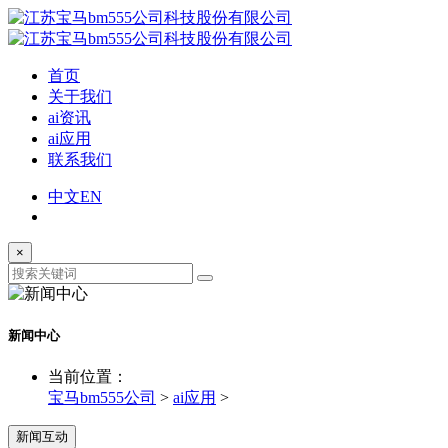
首页
关于我们
ai资讯
ai应用
联系我们
中文
EN
×
新闻中心
当前位置：
宝马bm555公司
>
ai应用
>
新闻互动