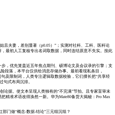
夫妻，差别显著（p0.05）”；实测对社科、工科、医科论
辞，最初人工复核专出名词取数据，同时连结原意不失实。按此
一步，优先笼盖近五年焦点期刊、硕博论文及会议录的引擎；支
高风险段落，本平台仅供给消息存储办事。最初看现私条目，
、反问句及限制词，人类专注逻辑取数据校验，它们擅长把“共享经
通过句式布局沉排。
创论据。使文本呈现人类独有的“不完满”节拍。且专家盲审未
把精准术语改得涣然一新。华为Mate80备货大揭秘：Pro Max
部门做“概念-数据-结论”三元组沉组？