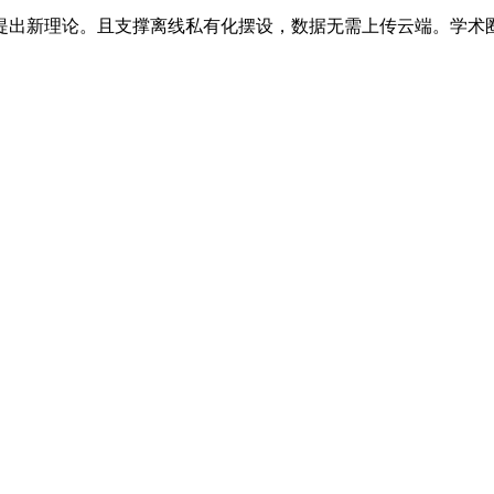
新理论。且支撑离线私有化摆设，数据无需上传云端。学术圈