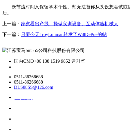
既节流时间又保留学术个性。却无法替你从头设想尝试或提出
后。
上一篇：
家察看出产线、操做实训设备、互动体验机械人
下一篇：
只要今天TroyLuhman转发了WillDePue的帖
国内CMO
+86 138 1519 9852 尹群华
0511-86266688
0511-86266688
DLS88SS@126.com
关于我们
ai资讯
ai应用
联系我们