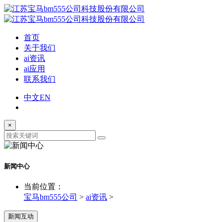
首页
关于我们
ai资讯
ai应用
联系我们
中文
EN
×
新闻中心
当前位置：
宝马bm555公司
>
ai资讯
>
新闻互动