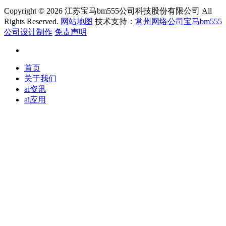
Copyright ©
2026 江苏宝马bm555公司科技股份有限公司 All
Rights Reserved.
网站地图
技术支持：
常州网络公司宝马bm555
公司设计制作
免责声明
首页
关于我们
ai资讯
ai应用