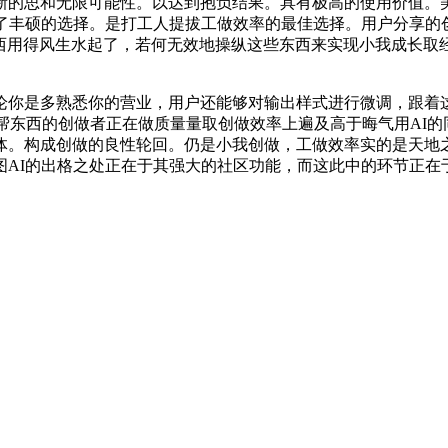
的思和无限可能性。以达到抱负结果。具有极高的使用价值。
了丰硕的选择。是打工人提拔工做效率的最佳选择。用户分享的
AI东西用得风生水起了，若何无效地操纵这些东西来实现小我成
是多熟悉你的营业，用户还能够对输出样式进行微调，跟着这
辅帮东西的创做者正在做质量量取创做效率上遍及高于晦气用AI
体。构成创做的良性轮回。仍是小我创做，工做效率实的是天地之
图AI的出格之处正在于其强大的社区功能，而这此中的环节正在