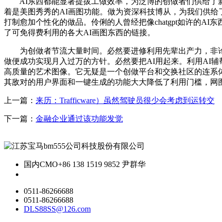
AI东西都能显著提拔工做效率，为泛博的创做者们供给了新
着是美图秀秀的AI画图功能。做为资深科技博从，为我们供给
打制愈加个性化的做品。伶俐的人曾经把像chatgpt如许的
了可免得费利用的各大AI画图东西的链接。
为创做者节流大量时间。必然要进修利用先辈出产力，非论你
做便成功实现月入过万的方针。必然要把AI用起来。利用AI
高质量的艺术图像。它无疑是一个创做平台和交换社区的连系
其敌对的用户界面和一键生成的功能大大降低了利用门槛，网
上一篇：
来历：Trafficware）虽然驾驶员很少会考虑到运转交
下一篇：
金融企业通过该功能发觉
国内CMO
+86 138 1519 9852 尹群华
0511-86266688
0511-86266688
DLS88SS@126.com