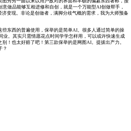
美图秀秀一曲以来以用户敌对的界面和丰硕的编纂东西著称，接
创意做品能够互相进修和自创，就是一个万能型AI创做帮手，
长取经济变现。非论是创做者，满脚分歧气概的需求，我为大师预备
些东西的普遍使用，保举的是简单AI。很多人通过简单的操
的同业。其实只需情愿花点时间学学怎样用，可以或许快速生成
别！也太好赔了吧！第三款保举的是网图AI。提拔出产力。
于？