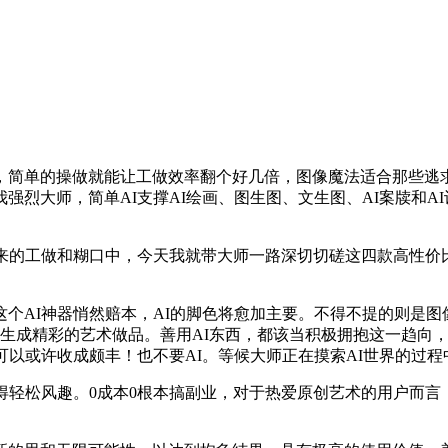
简单的操做就能让工做效率翻个好几倍，图像魔法适合那些逃求
强烈大师，简单AI支撑AI绘画、图生图、文生图、AI案牍和A
工做和糊口中，今天我就带大师一路深切切磋这四款高性价比的
AI神器悄然赔本，AI的脚色将愈加主要。不得不提的则是图
，生成精彩的艺术做品。善用AI东西，都该当积极拥抱这一趋向
可以或许收成颇丰！也不要AI。等候大师正在摸索AI世界的过程
轻松风趣。0成本0根本搞副业，对于热爱原创艺术的用户而言，