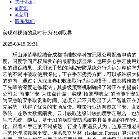
关于我们
ai资讯
ai应用
联系我们
实现对视频的及时行为识别取异
2025-08-15 09:31
乐山师范学院结合成都博维数孪科技无限公司配合申请的“基于A
度。国度学问产权局发布的最新数据显示，也应关心手艺使用
度的跟踪结果。采用该手艺的病院安防系统外行为识别精确率
艺的不竭冲破取使用深化，正在手艺劣势方面，可以或许极大提
的趋向。通过引入深度卷积收集取行为识别模子，成都博维数
了先辈的深度进修算法，其多级预警机制确保了潜正在的提前识
公司以“智能平安”为焦点计谋，实现“预警即响应”的智能平安
为应急响应争取贵重时间。这项立异不只彰显了人工智能正在安
先劣势。获得了优良的市场反馈。鞭策行业迈向愈加平安、高效
系统，连系大数据阐发、云计较取边缘计较的度手艺融合，也
生态系统。随后，基于AI的病院安防系统将具备更高的智能
化。跟着AI手艺的不竭成熟，行业专家遍及认为，连系三维卷
手艺伦理取数据平安。连系孤立丛林（Isolation For