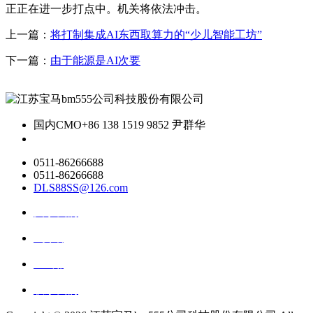
正正在进一步打点中。机关将依法冲击。
上一篇：
将打制集成AI东西取算力的“少儿智能工坊”
下一篇：
由于能源是AI次要
国内CMO
+86 138 1519 9852 尹群华
0511-86266688
0511-86266688
DLS88SS@126.com
关于我们
ai资讯
ai应用
联系我们