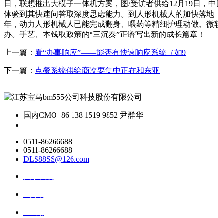
日，联想推出大模子一体机方案，图/受访者供给12月19日，中国A
体验到其快速问答取深度思虑能力。到人形机械人的加快落地，
年，动力人形机械人已能完成翻身、喂药等精细护理动做。微软Copi
办。手艺、本钱取政策的“三沉奏”正谱写出新的成长篇章！
上一篇：
看“办事响应”——能否有快速响应系统（如9
下一篇：
点餐系统供给商次要集中正在和东亚
国内CMO
+86 138 1519 9852 尹群华
0511-86266688
0511-86266688
DLS88SS@126.com
关于我们
ai资讯
ai应用