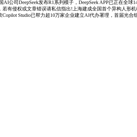
I公司DeepSeek发布R1系列模子，DeepSeek APP已正
若有侵权或文章错误请私信指出!上海建成全国首个异构人形机械
lot Studio已帮力超10万家企业建立AI代办署理，首届光