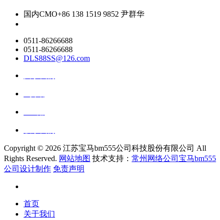
国内CMO
+86 138 1519 9852 尹群华
0511-86266688
0511-86266688
DLS88SS@126.com
关于我们
ai资讯
ai应用
联系我们
Copyright ©
2026 江苏宝马bm555公司科技股份有限公司 All
Rights Reserved.
网站地图
技术支持：
常州网络公司宝马bm555
公司设计制作
免责声明
首页
关于我们