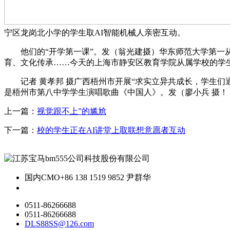
宁区龙岗北小学的学生取AI智能机械人亲密互动。
他们的“开学第一课”。发（翁光建摄）华东师范大学第一从
育、文化传承……今天的上海市静安区教育学院从属学校的学
记者 黄孝邦 摄广西梧州市开展“求实立异共成长，学生们通
是梧州市第八中学学生演唱歌曲《中国人》。发（廖小兵 摄！
上一篇：
视觉跟不上”的尴尬
下一篇：
校的学生正在AI讲堂上取联想意愿者互动
国内CMO
+86 138 1519 9852 尹群华
0511-86266688
0511-86266688
DLS88SS@126.com