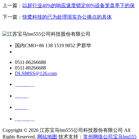
上一篇：
以超行业40%的响应速度锁定80%设备笼盖率下的保
下一篇：
快鹭科技的已为处理现实办公痛点的具体
国内CMO
+86 138 1519 9852 尹群华
0511-86266688
0511-86266688
DLS88SS@126.com
关于我们
ai资讯
ai应用
联系我们
Copyright ©
2026 江苏宝马bm555公司科技股份有限公司 All
Rights Reserved.
网站地图
技术支持：
常州网络公司宝马bm555