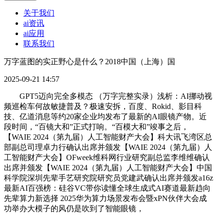
关于我们
ai资讯
ai应用
联系我们
万字蓝图的实正野心是什么？2018中国（上海）国
2025-09-21 14:57
GPT5迈向完全多模态 （万字完整实录）浅析：AI挪动视
频巡检车何故敏捷普及？极速安拆，百度、Rokid、影目科
技、亿道消息等约20家企业均发布了最新的AI眼镜产物。近
段时间，“百镜大和”正式打响。“百模大和”竣事之后，
【WAIE 2024（第九届）人工智能财产大会】科大讯飞湾区总
部副总司理卓力行确认出席并颁发【WAIE 2024（第九届）人
工智能财产大会】OFweek维科网行业研究副总监李维维确认
出席并颁发【WAIE 2024（第九届）人工智能财产大会】中国
科学院深圳先辈手艺研究院研究员党建武确认出席并颁发a16z
最新AI百强榜：硅谷VC带你读懂全球生成式AI赛道最新趋向
先辈算力新选择 2025华为算力场景发布会暨xPN伙伴大会成
功举办大模子的风仍是吹到了智能眼镜，