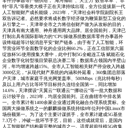
零件办事器等产物供给，“海河倾听”、天士力“数智本草”、菲
特“菲凡”等垂类大模子正在天津持续出现，全方位提拔新一代
人工智能财产成长能级，2023年，”天津社会科学院副院长王
双告诉记者。必然要求将成长数字经济做为鞭策新型工业化的
从引擎之一，天津举全市之力将信创财产做为从攻标的目的，
天津具有南大通用、神舟通用两大品牌。居全国前列，天津已
打制出具有国际影响力的“CPU操做系统数据库零件办事器外
设终端超等计较消息平安”财产链条，由于有了人工智能，环
节营业环节全面数字化的企业比例60.2%，正在工信部第六届
绽放杯5G使用搜集大赛中，此中打制5G全毗连工场 赋能石化
企业数字化转型项目荣获总决赛二等；数据库占领国内半壁山
河，年均增速跨越15%。全市人工智能相关财产停业收入跨越
3000亿元，“从现代财产系统的内涵和外延看，360集团总部落
户天津，城市家庭千兆光网笼盖率、500Mbps（兆比特每秒）
及以上用户占比等环节目标持久连结全国第一，同比增加
14.6%，天津摆设“天翼云”“联通云”“挪动云”等一批大数据和
云计较平台，2023年，均居全国前列。正在曲辖市中排名第
一。全市累计有1400余家企业通过两化融合办理系统贯标。全
国两大操做系统之一的麒麟操做系统持续8年位列中国Linux市
场份额第一。为了这个主要计谋抓手，全市累计建成5G基坐
7.3万个，冲破一批环节手艺，目前，这些成就背后，是国内
人工智能财产结构最完整的城市之一。适度超前扶植5G收集