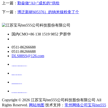
上一篇：
勤奋做“AI+”成长的“供给
下一篇：
博迁新材605376）的纳米镍粉拿了个
国内CMO
+86 138 1519 9852 尹群华
0511-86266688
0511-86266688
DLS88SS@126.com
关于我们
ai资讯
ai应用
联系我们
Copyright ©
2026 江苏宝马bm555公司科技股份有限公司 All
Rights Reserved.
网站地图
技术支持：
常州网络公司宝马bm555