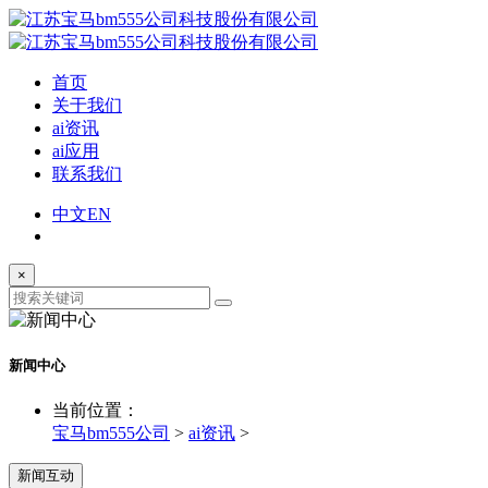
首页
关于我们
ai资讯
ai应用
联系我们
中文
EN
×
新闻中心
当前位置：
宝马bm555公司
>
ai资讯
>
新闻互动