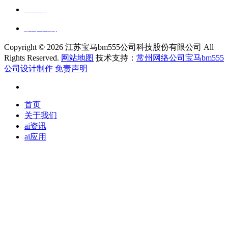
ai应用
联系我们
Copyright ©
2026 江苏宝马bm555公司科技股份有限公司 All
Rights Reserved.
网站地图
技术支持：
常州网络公司宝马bm555
公司设计制作
免责声明
首页
关于我们
ai资讯
ai应用