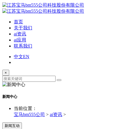
首页
关于我们
ai资讯
ai应用
联系我们
中文
EN
×
新闻中心
当前位置：
宝马bm555公司
>
ai资讯
>
新闻互动