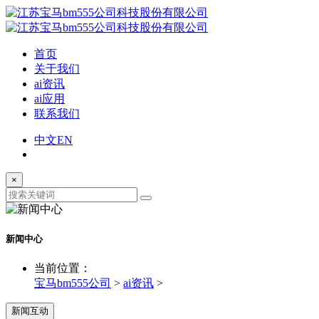
首页
关于我们
ai资讯
ai应用
联系我们
中文
EN
×
新闻中心
当前位置：
宝马bm555公司
>
ai资讯
>
新闻互动