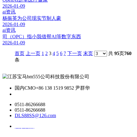
2026-01-09
ai资讯
杨振英为公司现实节制人豪
2026-01-09
ai资讯
司（OPC）指小我借帮AI等数字东西
2026-01-09
首页
上一页
1
2
3
4
5
6
7
下一页
末页
共
95
页
760
条
国内CMO
+86 138 1519 9852 尹群华
0511-86266688
0511-86266688
DLS88SS@126.com
关于我们