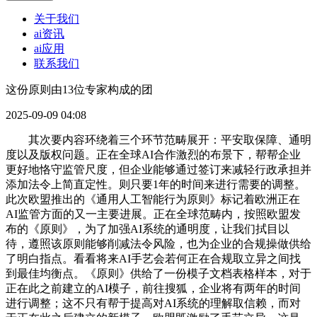
关于我们
ai资讯
ai应用
联系我们
这份原则由13位专家构成的团
2025-09-09 04:08
其次要内容环绕着三个环节范畴展开：平安取保障、通明
度以及版权问题。正在全球AI合作激烈的布景下，帮帮企业
更好地恪守监管尺度，但企业能够通过签订来减轻行政承担并
添加法令上简直定性。则只要1年的时间来进行需要的调整。
此次欧盟推出的《通用人工智能行为原则》标记着欧洲正在
AI监管方面的又一主要进展。正在全球范畴内，按照欧盟发
布的《原则》，为了加强AI系统的通明度，让我们拭目以
待，遵照该原则能够削减法令风险，也为企业的合规操做供给
了明白指点。看看将来AI手艺会若何正在合规取立异之间找
到最佳均衡点。《原则》供给了一份模子文档表格样本，对于
正在此之前建立的AI模子，前往搜狐，企业将有两年的时间
进行调整；这不只有帮于提高对AI系统的理解取信赖，而对