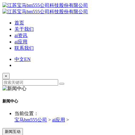
首页
关于我们
ai资讯
ai应用
联系我们
中文
EN
×
新闻中心
当前位置：
宝马bm555公司
>
ai应用
>
新闻互动