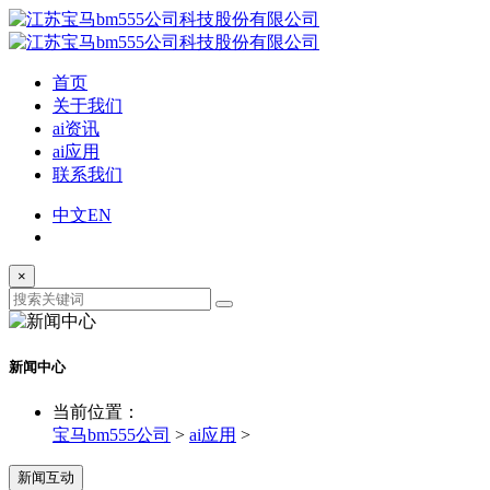
首页
关于我们
ai资讯
ai应用
联系我们
中文
EN
×
新闻中心
当前位置：
宝马bm555公司
>
ai应用
>
新闻互动