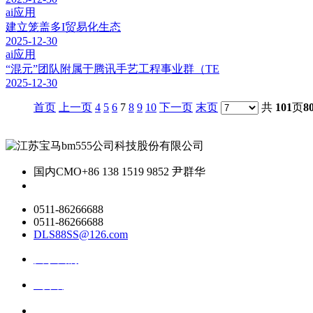
ai应用
建立笼盖多I贸易化生态
2025-12-30
ai应用
“混元”团队附属于腾讯手艺工程事业群（TE
2025-12-30
首页
上一页
4
5
6
7
8
9
10
下一页
末页
共
101
页
8
国内CMO
+86 138 1519 9852 尹群华
0511-86266688
0511-86266688
DLS88SS@126.com
关于我们
ai资讯
ai应用