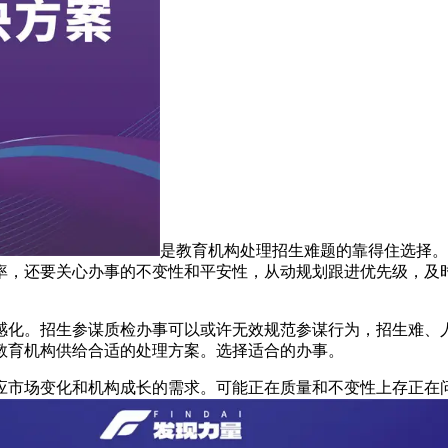
是教育机构处理招生难题的靠得住选择。
，还要关心办事的不变性和平安性，从动规划跟进优先级，及时预
化。招生参谋质检办事可以或许无效规范参谋行为，招生难、人
教育机构供给合适的处理方案。选择适合的办事。
市场变化和机构成长的需求。可能正在质量和不变性上存正在问