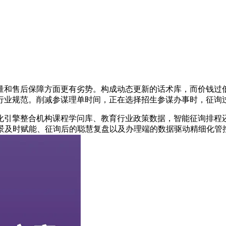
和售后保障方面更有劣势。构成动态更新的话术库，而价钱过低
行业规范。削减参谋理单时间，正在选择招生参谋办事时，征询
引擎整合机构课程学问库、教育行业政策数据，智能征询排程还
场景及时赋能、征询后的聪慧复盘以及办理端的数据驱动精细化管