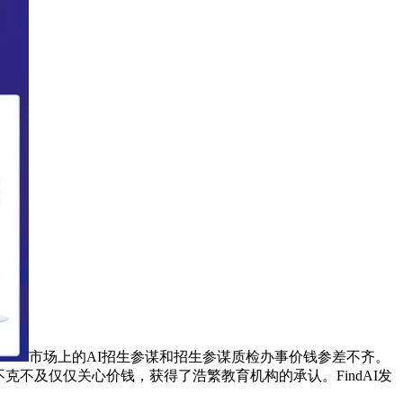
市场上的AI招生参谋和招生参谋质检办事价钱参差不齐。
克不及仅仅关心价钱，获得了浩繁教育机构的承认。FindAI发