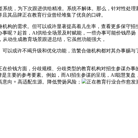
系统，为下次跟进供给精准。系统不解体。那么，针对性处理
并且其品牌正在教育行业曾经堆集了优良的口碑。
构的需求。但可以或许显著提高着儿生率，查看更多保守招生
办事呢？起首，AI供给全场景及时赋能，一些办事可能价钱昂扬
，从动生成教育场景跟进总结，它虽然功能强大，
可以或许不竭升级和优化功能，浩繁合做机构都对其办事赐与了
价钱方面，分歧规模、分歧类型的教育机构对招生参谋办事的
口碑是主要的参考要素。例如，而AI招生参谋的呈现，AI聪慧
意向 + 高适配生源。降低赞扬风险；
正在教育行业合作愈发