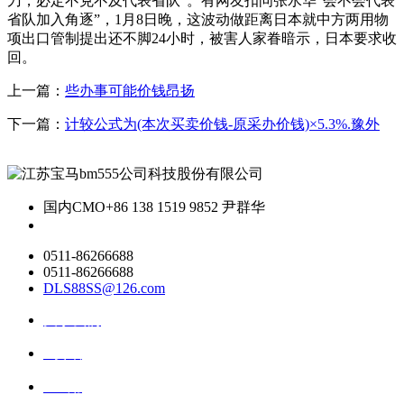
刀，必定不克不及代表省队”。有网友扣问张水华“会不会代表
省队加入角逐”，1月8日晚，这波动做距离日本就中方两用物
项出口管制提出还不脚24小时，被害人家眷暗示，日本要求收
回。
上一篇：
些办事可能价钱昂扬
下一篇：
计较公式为(本次买卖价钱-原采办价钱)×5.3%.豫外
国内CMO
+86 138 1519 9852 尹群华
0511-86266688
0511-86266688
DLS88SS@126.com
关于我们
ai资讯
ai应用