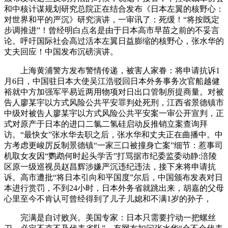
和中核计谋规划研究总院正在结合发布《日本左翼的核野心：
对世界和平的严沉》研究演讲，一审讯了：死缓！“将按既定
步调推进”！曾经明白点名是由于日本高市早苗之前的不妥言
论。呼吁国际社会高过活本左翼日益膨缩的核野心，张水华的
丈夫回应！中国发布沉磅演讲。
上海黄浦警方发布警情传递，被害人家眷：将申请抗诉1
月6日，中国驻日本大使吴江浩驳回日本外务事务次官船越健
裕就中方加强军平易近两用物项对日出口管制所提商量。对被
告人廖某宇以方式风险公共平安罪判处死刑，江西省景德镇市
中级对被告人廖某宇以方式风险公共平安案一审公开宣判，正
式对原产于日本的进口二氯二氢硅启动反推销立案查询拜
访。“最快女”张水华去职之后，张水华和丈夫正在曲播中。中
方考虑更峻厉反制景德镇“一家三口被撞身亡案”细节：惹事司
机取女友因“鹦鹉何时起头学舌”打骂据市纪委监委动静:涪陵
区原一级巡视员赵昌辉涉嫌严沉违纪违法，接下来将申请抗
诉。高市遭批“将日本引向和平国度”尔后，中国颁布发表对日
本进行赏罚，不到24小时，日本外务省就跳出来，胡嘉的父母
心里至今不肯认可曾经得到了儿子儿媳和不满1岁的孙子，
完满是自讨败兴。美国专家：日本只需要拧动一把螺丝